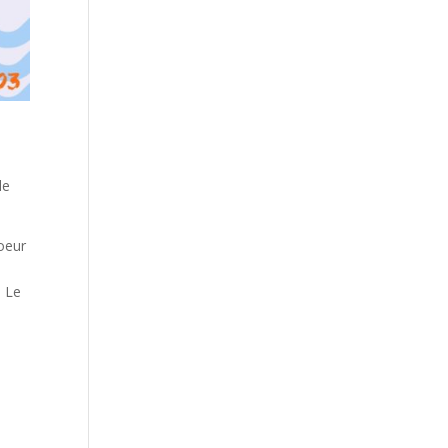
le
coeur
. Le