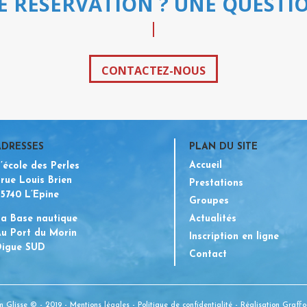
E RÉSERVATION ? UNE QUESTIO
CONTACTEZ-NOUS
ADRESSES
PLAN DU SITE
Accueil
’école des Perles
 rue Louis Brien
Prestations
5740 L’Epine
Groupes
a Base nautique
Actualités
u Port du Morin
Inscription en ligne
Digue SUD
Contact
 Glisse © - 2019 -
Mentions légales
-
Politique de confidentialité
- Réalisation
Graffo