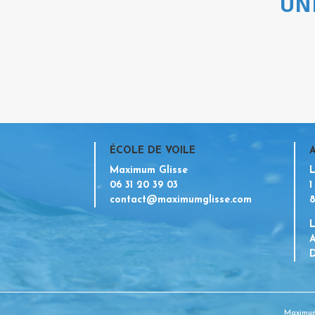
UN
ÉCOLE DE VOILE
Maximum Glisse
L
06 31 20 39 03
1
contact@maximumglisse.com
8
L
A
Maximum