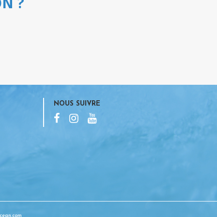
N ?
NOUS SUIVRE
cean.com